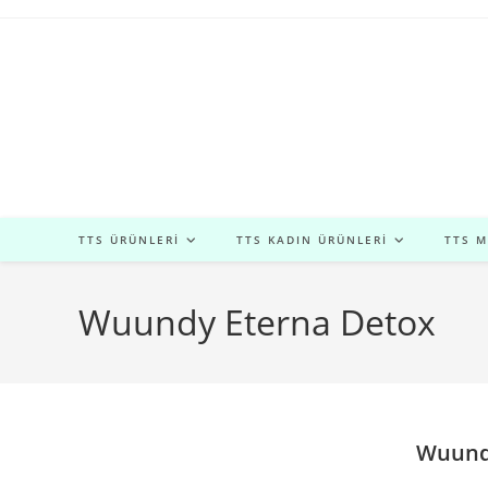
Skip
to
content
TTS ÜRÜNLERI
TTS KADIN ÜRÜNLERI
TTS 
Wuundy Eterna Detox
Wuund