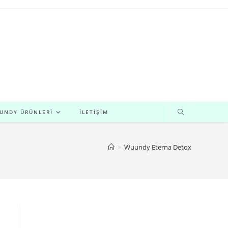
UNDY ÜRÜNLERI
İLETIŞIM
>
Wuundy Eterna Detox