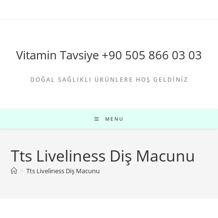
Skip
to
content
Vitamin Tavsiye +90 505 866 03 03
DOĞAL SAĞLIKLI ÜRÜNLERE HOŞ GELDINIZ
MENU
Tts Liveliness Diş Macunu
>
Tts Liveliness Diş Macunu