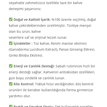
seyahatte zahmetsizce özellikle taze bir kahve
deneyimi yaşarsınız.
Doğal ve Kaliteli İçerik:
%100 özenle seçilmiş, doğal
kahve çekirdeklerinden üretilmiştir. Türkiye menşei
olan bu ürün, kahve
severlere saf ve orijinal lezzet sunar.
İçindekiler :
Toz kahve, Reishi mantar ekstresi
(Ganoderma Lucidium Extract), Panax Ginseng Ektresi,
Ginko Biloba Ekstresi.
Enerji ve Canlılık Desteği:
Sabah rutininize hızlı bir
enerji desteği sağlar. Kahvenin antioksidan özellikleri,
gün boyu zindelik ve canlılık sunar.
Kilo Kontrol:
Tokluk hissi verdiğinden, kilo kontrol
ürünleri ile beraber kullanıldığında forma girmenize
yardımcı olur.
Pratik ve Seyahat Dostu:
Tek kullanımlık poşetler