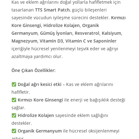
Kas ve eklem ağrılarını doğal yollarla hafifletmek için
tasarlanan
TTS Smart Patch
, güçlü bileşenleri
sayesinde vücudun iyileşme sürecini destekler.
Kırmızı
Kore Ginsengi, Hidrolize Kolajen, Organik
Germanyum, Gümüş İyonları, Resveratrol, Kalsiyum,
Magnezyum, Vitamin D3, Vitamin C ve Saponinler
içeriğiyle hücresel yenilenmeyi teşvik eder ve ağrıyı
azaltmaya yardımcı olur.
Öne Çıkan Özellikler:
Doğal ağrı kesici etki
– Kas ve eklem ağrılarını
hafifletir.
Kırmızı Kore Ginsengi
ile enerji ve bağışıklık desteği
sağlar.
Hidrolize Kolajen
sayesinde eklem sağlığını
destekler.
Organik Germanyum
ile hücresel oksijenlenmeyi
artırır.